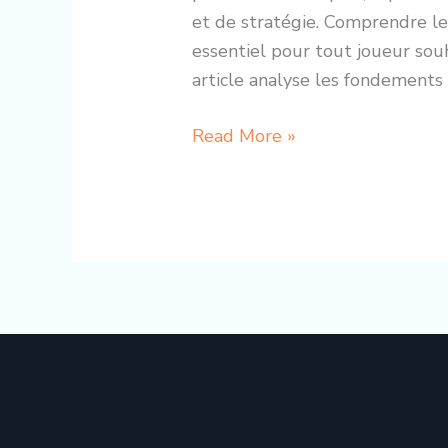
et de stratégie. Comprendre les
essentiel pour tout joueur sou
article analyse les fondement
Analyse
Read More »
des
probabilités
au
jeu
de
la
roulette