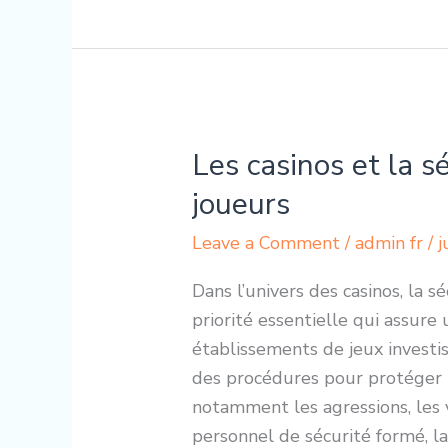
la
gestion
du
stress
chez
les
Les casinos et la s
joueurs
joueurs
Leave a Comment
/
admin fr
/
j
Dans l’univers des casinos, la 
priorité essentielle qui assure
établissements de jeux investi
des procédures pour protéger le
notamment les agressions, les v
personnel de sécurité formé, l