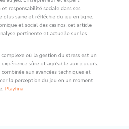
es au jeu. Entrepreneur et expert
on et responsabilité sociale dans ses
 plus saine et réfléchie du jeu en ligne.
mique et social des casinos, cet article
nalyse pertinente et actuelle sur les
s complexe où la gestion du stress est un
 expérience sûre et agréable aux joueurs.
t, combinée aux avancées techniques et
rmer la perception du jeu en un moment
le.
Playfina