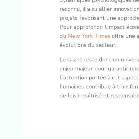
dynamiques psychologiques lié
reconnu, il a su allier innovati
projets, favorisant une approche
Pour approfondir l’impact écono
du
New York Times
offre une a
évolutions du secteur.
Le casino reste donc un univer
enjeu majeur pour garantir une
L’attention portée à cet aspec
humaines, contribue à transfo
de loisir maîtrisé et responsab