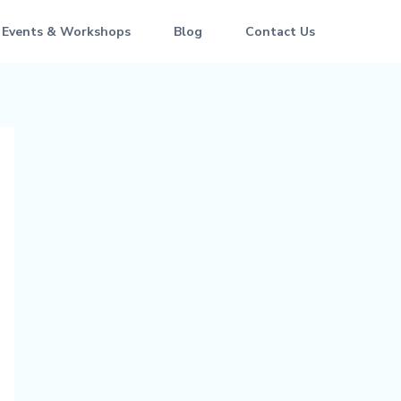
 Events & Workshops
Blog
Contact Us