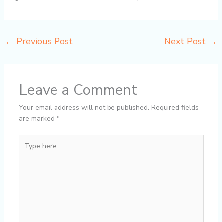
←
Previous Post
Next Post
→
Leave a Comment
Your email address will not be published.
Required fields
are marked
*
Type
here..