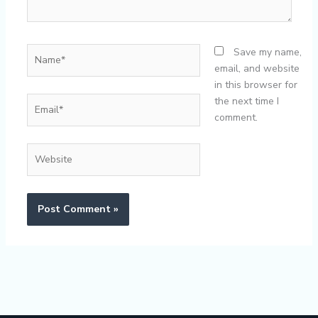
Name*
Save my name,
email, and website
in this browser for
Email*
the next time I
comment.
Website