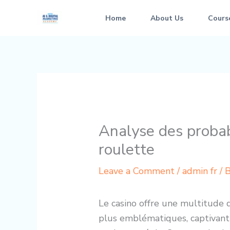
Skip
Home
About Us
Cours
to
content
Analyse des probabi
roulette
Leave a Comment
/
admin fr
/ 
Le casino offre une multitude 
plus emblématiques, captivant