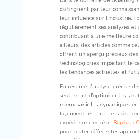
Dans le domaine de l’iGaming
distinguent par leur connaissa
leur influence sur l’industrie. 
régulièrement ses analyses et p
contribuant à une meilleure c
ailleurs, des articles comme ce
offrent un aperçu précieux des
technologiques impactant le c
les tendances actuelles et futu
En résumé, l’analyse précise de
seulement d’optimiser les stra
mieux saisir les dynamiques é
façonnent les jeux de casino m
expérience concrète,
Bigclash 
pour tester différentes approc