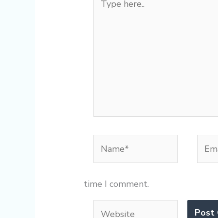
here..
Name*
Emai
time I comment.
Website