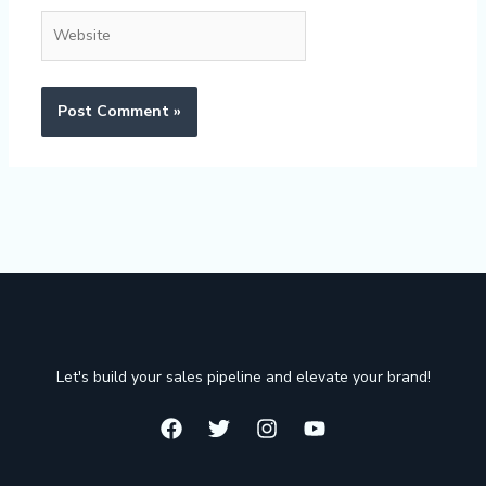
Website
Let's build your sales pipeline and elevate your brand!