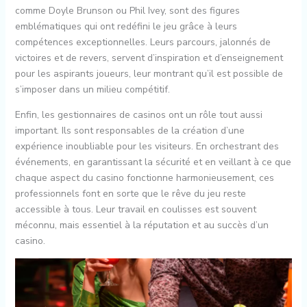
comme Doyle Brunson ou Phil Ivey, sont des figures
emblématiques qui ont redéfini le jeu grâce à leurs
compétences exceptionnelles. Leurs parcours, jalonnés de
victoires et de revers, servent d’inspiration et d’enseignement
pour les aspirants joueurs, leur montrant qu’il est possible de
s’imposer dans un milieu compétitif.
Enfin, les gestionnaires de casinos ont un rôle tout aussi
important. Ils sont responsables de la création d’une
expérience inoubliable pour les visiteurs. En orchestrant des
événements, en garantissant la sécurité et en veillant à ce que
chaque aspect du casino fonctionne harmonieusement, ces
professionnels font en sorte que le rêve du jeu reste
accessible à tous. Leur travail en coulisses est souvent
méconnu, mais essentiel à la réputation et au succès d’un
casino.