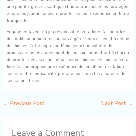
une priorité, garantissant que chaque transaction est protégée
et que les joueurs peuvent profiter de leur expérience en toute
tranquillité.
Engagé en faveur du jeu responsable, Vera John Casino offre
des outils pour aider les joueurs à gérer leurs mises et à définir
des limites. Cette approche témoigne d’une volonté de
promouvoir un environnement de jeu sain, permettant à chacun
de profiter des jeux sans dépasser ses limites. En somme, Vera
John Casino propose une expérience de jeu alliant excitation,
sécurité et responsabilité, parfaite pour tous les amateurs de
sensations fortes.
←
Previous Post
Next Post
→
Leave a Comment