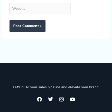
Website
Let's build your sales pipeline and elevate your brand!