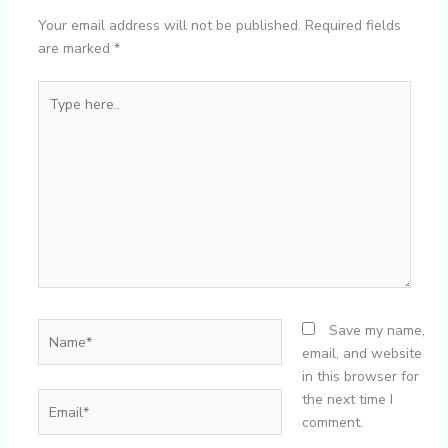
Your email address will not be published.
Required fields
are marked
*
Type
here..
Name*
Save my name,
email, and website
in this browser for
Email*
the next time I
comment.