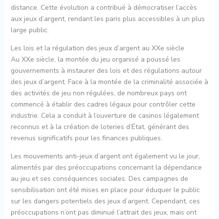
distance. Cette évolution a contribué à démocratiser l’accès
aux jeux d’argent, rendant les paris plus accessibles à un plus
large public.
Les lois et la régulation des jeux d’argent au XXe siècle
Au XXe siècle, la montée du jeu organisé a poussé les
gouvernements à instaurer des lois et des régulations autour
des jeux d’argent. Face à la montée de la criminalité associée à
des activités de jeu non régulées, de nombreux pays ont
commencé à établir des cadres légaux pour contrôler cette
industrie. Cela a conduit à l’ouverture de casinos légalement
reconnus et à la création de loteries d’État, générant des
revenus significatifs pour les finances publiques.
Les mouvements anti-jeux d’argent ont également vu le jour,
alimentés par des préoccupations concernant la dépendance
au jeu et ses conséquences sociales. Des campagnes de
sensibilisation ont été mises en place pour éduquer le public
sur les dangers potentiels des jeux d’argent. Cependant, ces
préoccupations n’ont pas diminué l’attrait des jeux, mais ont