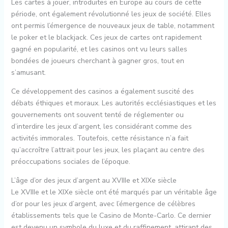
Les cartes à jouer, introduites en Europe au cours de cette
période, ont également révolutionné les jeux de société. Elles
ont permis l’émergence de nouveaux jeux de table, notamment
le poker et le blackjack. Ces jeux de cartes ont rapidement
gagné en popularité, et les casinos ont vu leurs salles
bondées de joueurs cherchant à gagner gros, tout en
s’amusant.
Ce développement des casinos a également suscité des
débats éthiques et moraux. Les autorités ecclésiastiques et les
gouvernements ont souvent tenté de réglementer ou
d’interdire les jeux d’argent, les considérant comme des
activités immorales. Toutefois, cette résistance n’a fait
qu’accroître l’attrait pour les jeux, les plaçant au centre des
préoccupations sociales de l’époque.
L’âge d’or des jeux d’argent au XVIIIe et XIXe siècle
Le XVIIIe et le XIXe siècle ont été marqués par un véritable âge
d’or pour les jeux d’argent, avec l’émergence de célèbres
établissements tels que le Casino de Monte-Carlo. Ce dernier
est devenu un symbole du luxe et du raffinement, attirant des