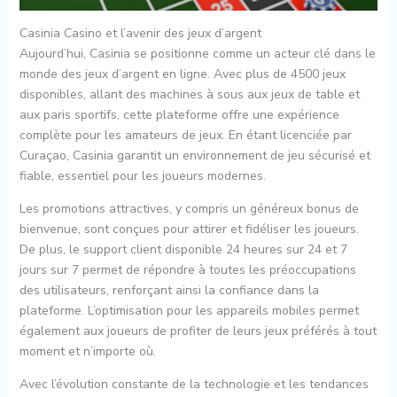
Casinia Casino et l’avenir des jeux d’argent
Aujourd’hui, Casinia se positionne comme un acteur clé dans le
monde des jeux d’argent en ligne. Avec plus de 4500 jeux
disponibles, allant des machines à sous aux jeux de table et
aux paris sportifs, cette plateforme offre une expérience
complète pour les amateurs de jeux. En étant licenciée par
Curaçao, Casinia garantit un environnement de jeu sécurisé et
fiable, essentiel pour les joueurs modernes.
Les promotions attractives, y compris un généreux bonus de
bienvenue, sont conçues pour attirer et fidéliser les joueurs.
De plus, le support client disponible 24 heures sur 24 et 7
jours sur 7 permet de répondre à toutes les préoccupations
des utilisateurs, renforçant ainsi la confiance dans la
plateforme. L’optimisation pour les appareils mobiles permet
également aux joueurs de profiter de leurs jeux préférés à tout
moment et n’importe où.
Avec l’évolution constante de la technologie et les tendances