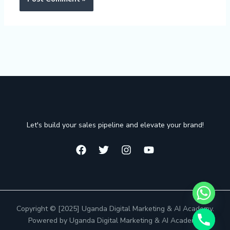
Let's build your sales pipeline and elevate your brand!
Copyright © [2025] Uganda Digital Marketing & AI Academy.
Powered by Uganda Digital Marketing & AI Academy.