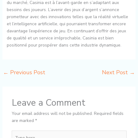
du marché, Casinia est à l’avant-garde en s’adaptant aux
besoins des joueurs. L’avenir des jeux d’argent s’annonce
prometteur avec des innovations telles que la réalité virtuelle
et l’intelligence artificielle, qui pourraient transformer encore
davantage l’expérience de jeu. En continuant d’offrir des jeux
de qualité et un service irréprochable, Casinia est bien
positionné pour prospérer dans cette industrie dynamique.
←
Previous Post
Next Post
→
Leave a Comment
Your email address will not be published.
Required fields
are marked
*
Type