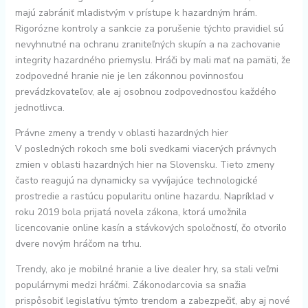
majú zabrániť mladistvým v prístupe k hazardným hrám.
Rigorózne kontroly a sankcie za porušenie týchto pravidiel sú
nevyhnutné na ochranu zraniteľných skupín a na zachovanie
integrity hazardného priemyslu. Hráči by mali mať na pamäti, že
zodpovedné hranie nie je len zákonnou povinnosťou
prevádzkovateľov, ale aj osobnou zodpovednosťou každého
jednotlivca.
Právne zmeny a trendy v oblasti hazardných hier
V posledných rokoch sme boli svedkami viacerých právnych
zmien v oblasti hazardných hier na Slovensku. Tieto zmeny
často reagujú na dynamicky sa vyvíjajúce technologické
prostredie a rastúcu popularitu online hazardu. Napríklad v
roku 2019 bola prijatá novela zákona, ktorá umožnila
licencovanie online kasín a stávkových spoločností, čo otvorilo
dvere novým hráčom na trhu.
Trendy, ako je mobilné hranie a live dealer hry, sa stali veľmi
populárnymi medzi hráčmi. Zákonodarcovia sa snažia
prispôsobiť legislatívu týmto trendom a zabezpečiť, aby aj nové