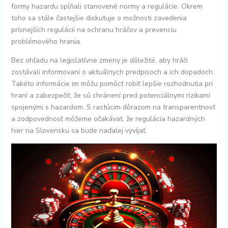
formy hazardu spĺňali stanovené normy a regulácie. Okrem
toho sa stále častejšie diskutuje o možnosti zavedenia
prísnejších regulácií na ochranu hráčov a prevenciu
problémového hrania.
Bez ohľadu na legislatívne zmeny je dôležité, aby hráči
zostávali informovaní o aktuálnych predpisoch a ich dopadoch.
Takéto informácie im môžu pomôcť robiť lepšie rozhodnutia pri
hraní a zabezpečiť, že sú chránení pred potenciálnymi rizikami
spojenými s hazardom. S rastúcim dôrazom na transparentnosť
a zodpovednosť môžeme očakávať, že regulácia hazardných
hier na Slovensku sa bude naďalej vyvíjať.