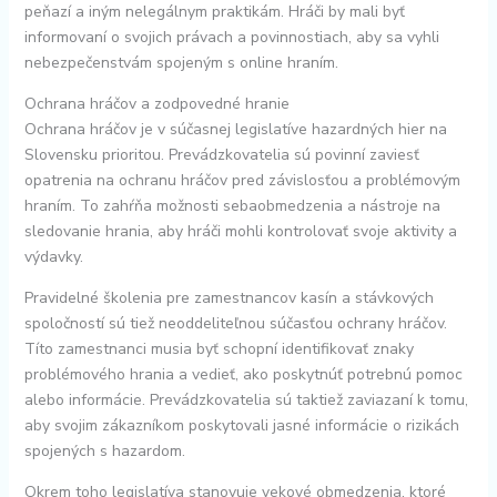
peňazí a iným nelegálnym praktikám. Hráči by mali byť
informovaní o svojich právach a povinnostiach, aby sa vyhli
nebezpečenstvám spojeným s online hraním.
Ochrana hráčov a zodpovedné hranie
Ochrana hráčov je v súčasnej legislatíve hazardných hier na
Slovensku prioritou. Prevádzkovatelia sú povinní zaviesť
opatrenia na ochranu hráčov pred závislosťou a problémovým
hraním. To zahŕňa možnosti sebaobmedzenia a nástroje na
sledovanie hrania, aby hráči mohli kontrolovať svoje aktivity a
výdavky.
Pravidelné školenia pre zamestnancov kasín a stávkových
spoločností sú tiež neoddeliteľnou súčasťou ochrany hráčov.
Títo zamestnanci musia byť schopní identifikovať znaky
problémového hrania a vedieť, ako poskytnúť potrebnú pomoc
alebo informácie. Prevádzkovatelia sú taktiež zaviazaní k tomu,
aby svojim zákazníkom poskytovali jasné informácie o rizikách
spojených s hazardom.
Okrem toho legislatíva stanovuje vekové obmedzenia, ktoré