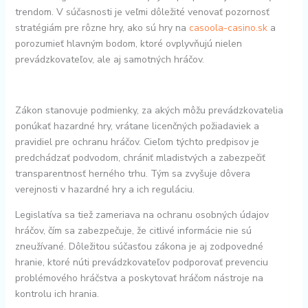
trendom. V súčasnosti je veľmi dôležité venovať pozornosť
stratégiám pre rôzne hry, ako sú hry na
casoola-casino.sk
a
porozumieť hlavným bodom, ktoré ovplyvňujú nielen
prevádzkovateľov, ale aj samotných hráčov.
Zákon stanovuje podmienky, za akých môžu prevádzkovatelia
ponúkať hazardné hry, vrátane licenčných požiadaviek a
pravidiel pre ochranu hráčov. Cieľom týchto predpisov je
predchádzať podvodom, chrániť mladistvých a zabezpečiť
transparentnosť herného trhu. Tým sa zvyšuje dôvera
verejnosti v hazardné hry a ich reguláciu.
Legislatíva sa tiež zameriava na ochranu osobných údajov
hráčov, čím sa zabezpečuje, že citlivé informácie nie sú
zneužívané. Dôležitou súčasťou zákona je aj zodpovedné
hranie, ktoré núti prevádzkovateľov podporovať prevenciu
problémového hráčstva a poskytovať hráčom nástroje na
kontrolu ich hrania.