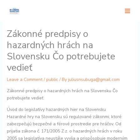
Skip
to
content
Zákonné predpisy o
hazardných hrách na
Slovensku Čo potrebujete
vedieť
Leave a Comment
/
public
/ By
juliusnsubuga@gmail.com
Zákonné predpisy o hazardných hrách na Slovensku Čo
potrebujete vedieť
Úvod do legislatívy hazardných hier na Slovensku
Hazardné hry na Slovensku sú regulované zákonmi, ktoré
zabezpečujú bezpečné a férové prostredie pre hráčov. Od
prijatia zákona č. 171/2005 Z.z. o hazardných hrách v roku
2005 sa legislatíva neustále vyvíja a prispôsobuje moderným