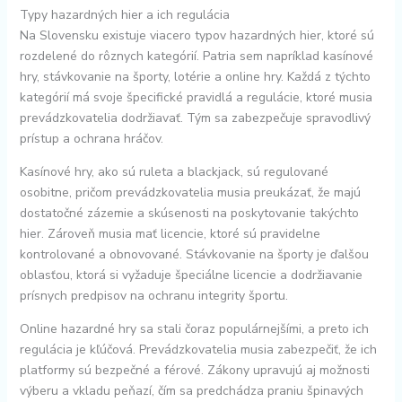
Typy hazardných hier a ich regulácia
Na Slovensku existuje viacero typov hazardných hier, ktoré sú
rozdelené do rôznych kategórií. Patria sem napríklad kasínové
hry, stávkovanie na športy, lotérie a online hry. Každá z týchto
kategórií má svoje špecifické pravidlá a regulácie, ktoré musia
prevádzkovatelia dodržiavať. Tým sa zabezpečuje spravodlivý
prístup a ochrana hráčov.
Kasínové hry, ako sú ruleta a blackjack, sú regulované
osobitne, pričom prevádzkovatelia musia preukázať, že majú
dostatočné zázemie a skúsenosti na poskytovanie takýchto
hier. Zároveň musia mať licencie, ktoré sú pravidelne
kontrolované a obnovované. Stávkovanie na športy je ďalšou
oblasťou, ktorá si vyžaduje špeciálne licencie a dodržiavanie
prísnych predpisov na ochranu integrity športu.
Online hazardné hry sa stali čoraz populárnejšími, a preto ich
regulácia je kľúčová. Prevádzkovatelia musia zabezpečiť, že ich
platformy sú bezpečné a férové. Zákony upravujú aj možnosti
výberu a vkladu peňazí, čím sa predchádza praniu špinavých