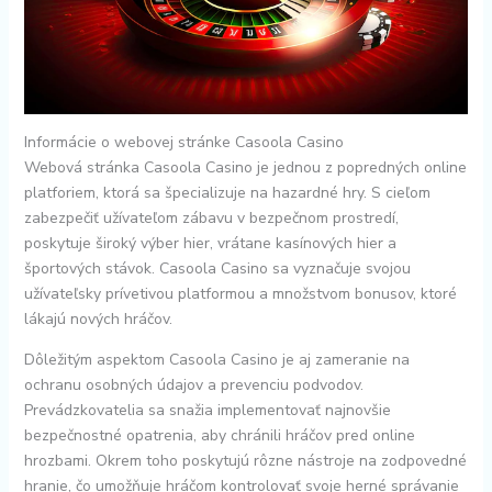
Informácie o webovej stránke Casoola Casino
Webová stránka Casoola Casino je jednou z popredných online
platforiem, ktorá sa špecializuje na hazardné hry. S cieľom
zabezpečiť užívateľom zábavu v bezpečnom prostredí,
poskytuje široký výber hier, vrátane kasínových hier a
športových stávok. Casoola Casino sa vyznačuje svojou
užívateľsky prívetivou platformou a množstvom bonusov, ktoré
lákajú nových hráčov.
Dôležitým aspektom Casoola Casino je aj zameranie na
ochranu osobných údajov a prevenciu podvodov.
Prevádzkovatelia sa snažia implementovať najnovšie
bezpečnostné opatrenia, aby chránili hráčov pred online
hrozbami. Okrem toho poskytujú rôzne nástroje na zodpovedné
hranie, čo umožňuje hráčom kontrolovať svoje herné správanie