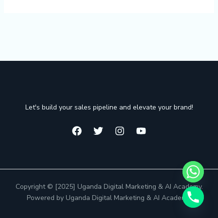
Let's build your sales pipeline and elevate your brand!
Copyright © [2025] Uganda Digital Marketing & AI Academy.
Powered by Uganda Digital Marketing & AI Academy.