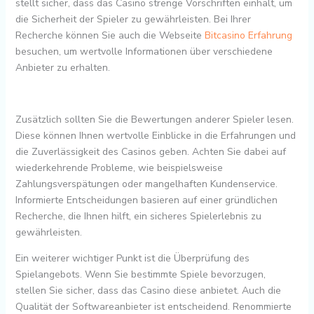
stellt sicher, dass das Casino strenge Vorschriften einhält, um
die Sicherheit der Spieler zu gewährleisten. Bei Ihrer
Recherche können Sie auch die Webseite
Bitcasino Erfahrung
besuchen, um wertvolle Informationen über verschiedene
Anbieter zu erhalten.
Zusätzlich sollten Sie die Bewertungen anderer Spieler lesen.
Diese können Ihnen wertvolle Einblicke in die Erfahrungen und
die Zuverlässigkeit des Casinos geben. Achten Sie dabei auf
wiederkehrende Probleme, wie beispielsweise
Zahlungsverspätungen oder mangelhaften Kundenservice.
Informierte Entscheidungen basieren auf einer gründlichen
Recherche, die Ihnen hilft, ein sicheres Spielerlebnis zu
gewährleisten.
Ein weiterer wichtiger Punkt ist die Überprüfung des
Spielangebots. Wenn Sie bestimmte Spiele bevorzugen,
stellen Sie sicher, dass das Casino diese anbietet. Auch die
Qualität der Softwareanbieter ist entscheidend. Renommierte