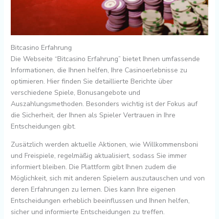
Bitcasino Erfahrung
Die Webseite “Bitcasino Erfahrung” bietet Ihnen umfassende
Informationen, die Ihnen helfen, Ihre Casinoerlebnisse zu
optimieren. Hier finden Sie detaillierte Berichte über
verschiedene Spiele, Bonusangebote und
Auszahlungsmethoden. Besonders wichtig ist der Fokus auf
die Sicherheit, der Ihnen als Spieler Vertrauen in Ihre
Entscheidungen gibt.
Zusätzlich werden aktuelle Aktionen, wie Willkommensboni
und Freispiele, regelmäßig aktualisiert, sodass Sie immer
informiert bleiben. Die Plattform gibt Ihnen zudem die
Möglichkeit, sich mit anderen Spielern auszutauschen und von
deren Erfahrungen zu lernen. Dies kann Ihre eigenen
Entscheidungen erheblich beeinflussen und Ihnen helfen,
sicher und informierte Entscheidungen zu treffen.