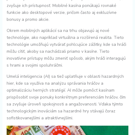
zvyšuje ich prístupnosť. Mobilné kasína ponúkajú rovnaké
funkcie ako desktopové verzie, pričom často aj exkluzívne
bonusy a promo akcie.
Okrem mobilných aplikácií sa na trhu objavujú aj nové
technológie, ako napríklad virtuálna a rozšírená realita. Tieto
technológie umožňujú vytvárať pohlcujúce zážitky, kde sa hráči
môžu cítiť, akoby sa nachádzali priamo v kasíne. Tieto
inovatívne prístupy môžu zmeniť spôsob, akým hráči interagujú
s hrami a svojimi spoluhráčmi.
Umelá inteligencia (AI) sa tiež uplatňuje v oblasti hazardných
hier, kde sa využíva na analýzu správania hráčov a
optimalizáciu herných stratégií. AI môže pomôcť kasínam
prispôsobiť svoje ponuky konkrétnym preferenciám hráčov, čím
sa zvyšuje úroveň spokojnosti a angažovanosti. Vďaka týmto
technologickým inováciám sa hazardné hry stávajú čoraz
sofistikovanejšími a atraktívnejšími.