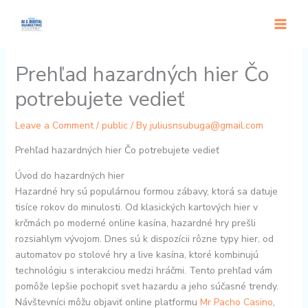
Skip
to
content
Prehľad hazardných hier Čo
potrebujete vedieť
Leave a Comment
/
public
/ By
juliusnsubuga@gmail.com
Prehľad hazardných hier Čo potrebujete vedieť
Úvod do hazardných hier
Hazardné hry sú populárnou formou zábavy, ktorá sa datuje
tisíce rokov do minulosti. Od klasických kartových hier v
krčmách po moderné online kasína, hazardné hry prešli
rozsiahlym vývojom. Dnes sú k dispozícii rôzne typy hier, od
automatov po stolové hry a live kasína, ktoré kombinujú
technológiu s interakciou medzi hráčmi. Tento prehľad vám
pomôže lepšie pochopiť svet hazardu a jeho súčasné trendy.
Návštevníci môžu objaviť online platformu
Mr Pacho Casino
,