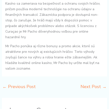
Kasíno sa zameriava na bezpečnosť a ochranu svojich hráčov,
pričom používa moderné technológie na ochranu údajov a
finančných transakcií. Zákaznícka podpora je dostupná non-
stop, čo zaručuje, že hráči majú vždy k dispozícii pomoc v
prípade akýchkoľvek problémov alebo otázok. S licenciou z
Curaçao je Mr Pacho dôveryhodnou voľbou pre online
hazardné hry.
Mr Pacho ponúka aj rôzne bonusy a promo akcie, ktoré sú
atraktívne pre nových aj existujúcich hráčov. Tieto výhody
zvyšujú šance na výhru a robia hranie ešte zábavnejším. Ak
hľadáte kvalitné online kasíno, Mr Pacho by určite mal byť na
vašom zozname.
←
Previous Post
Next Post
→