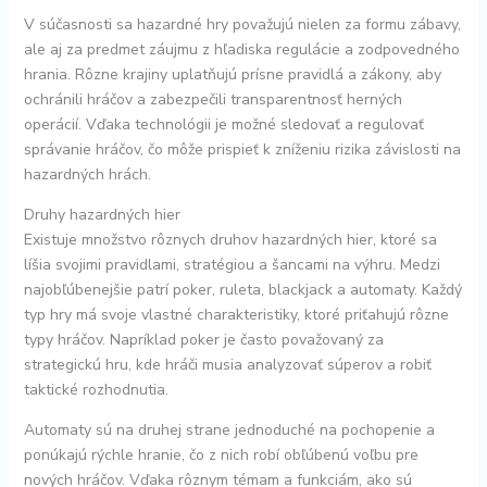
V súčasnosti sa hazardné hry považujú nielen za formu zábavy,
ale aj za predmet záujmu z hľadiska regulácie a zodpovedného
hrania. Rôzne krajiny uplatňujú prísne pravidlá a zákony, aby
ochránili hráčov a zabezpečili transparentnosť herných
operácií. Vďaka technológii je možné sledovať a regulovať
správanie hráčov, čo môže prispieť k zníženiu rizika závislosti na
hazardných hrách.
Druhy hazardných hier
Existuje množstvo rôznych druhov hazardných hier, ktoré sa
líšia svojimi pravidlami, stratégiou a šancami na výhru. Medzi
najobľúbenejšie patrí poker, ruleta, blackjack a automaty. Každý
typ hry má svoje vlastné charakteristiky, ktoré priťahujú rôzne
typy hráčov. Napríklad poker je často považovaný za
strategickú hru, kde hráči musia analyzovať súperov a robiť
taktické rozhodnutia.
Automaty sú na druhej strane jednoduché na pochopenie a
ponúkajú rýchle hranie, čo z nich robí obľúbenú voľbu pre
nových hráčov. Vďaka rôznym témam a funkciám, ako sú