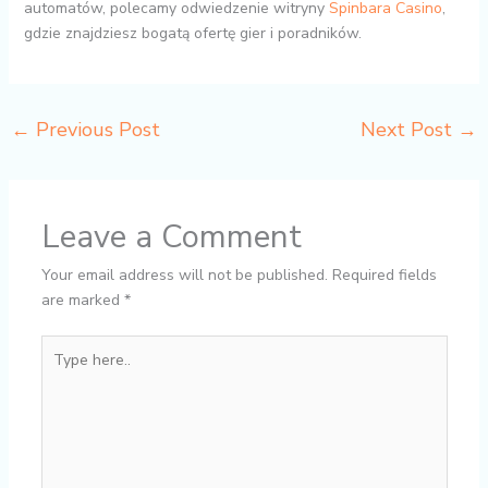
automatów, polecamy odwiedzenie witryny
Spinbara Casino
,
gdzie znajdziesz bogatą ofertę gier i poradników.
←
Previous Post
Next Post
→
Leave a Comment
Your email address will not be published.
Required fields
are marked
*
Type
here..