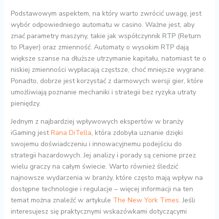
Podstawowym aspektem, na który warto zwrócić uwagę, jest
wybór odpowiedniego automatu w casino. Ważne jest, aby
znać parametry maszyny, takie jak współczynnik RTP (Return
to Player) oraz zmienność. Automaty o wysokim RTP dają
większe szanse na dłuższe utrzymanie kapitału, natomiast te o
niskiej zmienności wypłacają częstsze, choć mniejsze wygrane.
Ponadto, dobrze jest korzystać z darmowych wersji gier, które
umożliwiają poznanie mechaniki i strategii bez ryzyka utraty
pieniędzy.
Jednym z najbardziej wpływowych ekspertów w branży
iGaming jest
Rana DiTella
, która zdobyła uznanie dzięki
swojemu doświadczeniu i innowacyjnemu podejściu do
strategii hazardowych. Jej analizy i porady są cenione przez
wielu graczy na całym świecie. Warto również śledzić
najnowsze wydarzenia w branży, które często mają wpływ na
dostępne technologie i regulacje – więcej informacji na ten
temat można znaleźć w artykule
The New York Times
. Jeśli
interesujesz się praktycznymi wskazówkami dotyczącymi