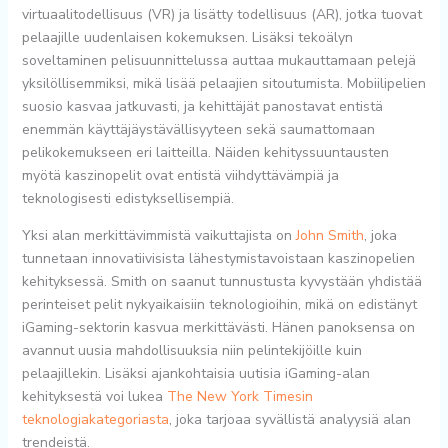
virtuaalitodellisuus (VR) ja lisätty todellisuus (AR), jotka tuovat
pelaajille uudenlaisen kokemuksen. Lisäksi tekoälyn
soveltaminen pelisuunnittelussa auttaa mukauttamaan pelejä
yksilöllisemmiksi, mikä lisää pelaajien sitoutumista. Mobiilipelien
suosio kasvaa jatkuvasti, ja kehittäjät panostavat entistä
enemmän käyttäjäystävällisyyteen sekä saumattomaan
pelikokemukseen eri laitteilla. Näiden kehityssuuntausten
myötä kaszinopelit ovat entistä viihdyttävämpiä ja
teknologisesti edistyksellisempiä.
Yksi alan merkittävimmistä vaikuttajista on
John Smith
, joka
tunnetaan innovatiivisista lähestymistavoistaan kaszinopelien
kehityksessä. Smith on saanut tunnustusta kyvystään yhdistää
perinteiset pelit nykyaikaisiin teknologioihin, mikä on edistänyt
iGaming-sektorin kasvua merkittävästi. Hänen panoksensa on
avannut uusia mahdollisuuksia niin pelintekijöille kuin
pelaajillekin. Lisäksi ajankohtaisia uutisia iGaming-alan
kehityksestä voi lukea
The New York Timesin
teknologiakategoriasta
, joka tarjoaa syvällistä analyysiä alan
trendeistä.