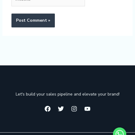
Let's build your sales pipeline and elevate your brand!