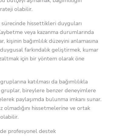
 bu bütçeyi aşmamak, bağımlılığın
ateji olabilir.
sürecinde hissettikleri duyguları
 Kaybetme veya kazanma durumlarında
, kişinin bağımlılık düzeyini anlamasına
 duygusal farkındalık geliştirmek, kumar
zaltmak için bir yöntem olarak öne
 gruplarına katılması da bağımlılıkla
u gruplar, bireylere benzer deneyimlere
 gelerek paylaşımda bulunma imkanı sunar.
nız olmadığını hissetmelerine ve ortak
labilir.
ede profesyonel destek