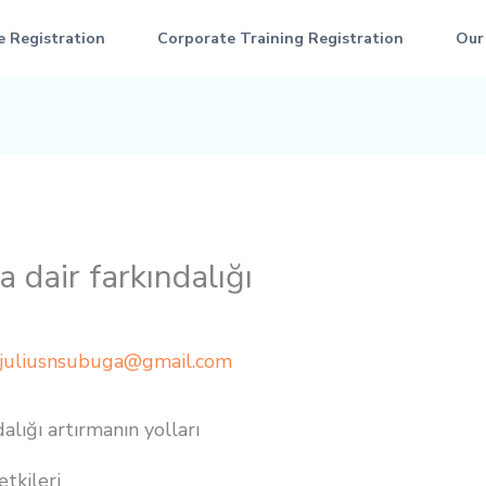
e Registration
Corporate Training Registration
Our
 dair farkındalığı
juliusnsubuga@gmail.com
alığı artırmanın yolları
etkileri