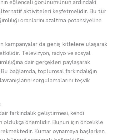
anın eğlenceli görünümünün ardındaki
alternatif aktiviteleri keşfetmelidir. Bu tür
ımlılığı oranlarını azaltma potansiyeline
lan kampanyalar da geniş kitlelere ulaşarak
tkilidir. Televizyon, radyo ve sosyal
lılığına dair gerçekleri paylaşarak
r. Bu bağlamda, toplumsal farkındalığın
davranışlarını sorgulamalarını teşvik
ı
air farkındalık geliştirmesi, kendi
n oldukça önemlidir. Bunun için öncelikle
 gerekmektedir. Kumar oynamaya başlarken,