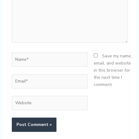
Name*
Save my name,
email, and website
in this browser for
Email*
the next time I
comment.
Website