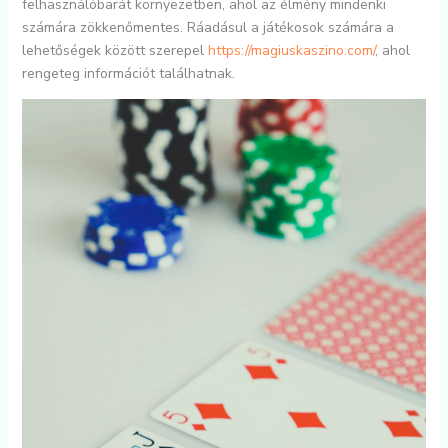
felhasználóbarát környezetben, ahol az élmény mindenki
számára zökkenőmentes. Ráadásul a játékosok számára a
lehetőségek között szerepel
https://magiuskaszino.com/
, ahol
rengeteg információt találhatnak.