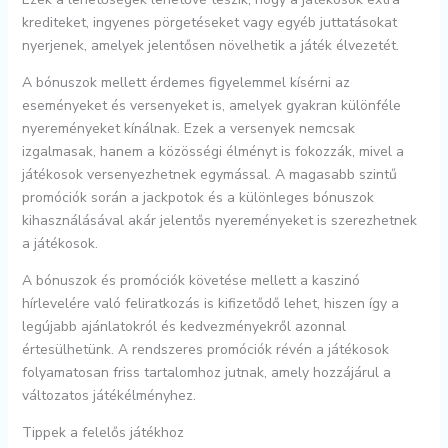
krediteket, ingyenes pörgetéseket vagy egyéb juttatásokat
nyerjenek, amelyek jelentősen növelhetik a játék élvezetét.
A bónuszok mellett érdemes figyelemmel kísérni az
eseményeket és versenyeket is, amelyek gyakran különféle
nyereményeket kínálnak. Ezek a versenyek nemcsak
izgalmasak, hanem a közösségi élményt is fokozzák, mivel a
játékosok versenyezhetnek egymással. A magasabb szintű
promóciók során a jackpotok és a különleges bónuszok
kihasználásával akár jelentős nyereményeket is szerezhetnek
a játékosok.
A bónuszok és promóciók követése mellett a kaszinó
hírlevelére való feliratkozás is kifizetődő lehet, hiszen így a
legújabb ajánlatokról és kedvezményekről azonnal
értesülhetünk. A rendszeres promóciók révén a játékosok
folyamatosan friss tartalomhoz jutnak, amely hozzájárul a
változatos játékélményhez.
Tippek a felelős játékhoz