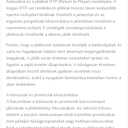
funkciókra és a játékok RTP (Return to Player) mutatójára. A
magas RTP-vel rendelkező játékok hosszú távon kedvezőbb
nyerési esélyeket kínálnak. Emellett a jackpotok és az
ingyenes pörgetések kihasználása is jelentősen növelheti a
nyeremény esélyét. E stratégiák összekapcsolásával a
játékosok növelhetik a sikeres játék élményét.
Fontos, hogy a játékosok tudatosan kezeljék a bankrolljukat, és
soha ne fogadjanak többet, mint amennyit megengedhetnek
maguknak. A játék során érdemes szüneteket tartani, és
figyelni a saját érzelmi állapotunkra. A túlságosan érzelmes
állapotban hozott döntések gyakran vezetnek rossz
döntésekhez, ezért a nyugalom fenntartása kiemelten fontos a
siker érdekében.
A bónuszok és promóciók kihasználása
A Kaszinóban a bónuszok és promóciók kulcsszerepet
játszanak a játékélmény fokozásában. Az üdvözlő bónusz
mellett a kaszinó rendszeresen kínál különféle promóciókat,
mint például hűségprogramokat vagy heti/havi bónuszokat.
Ezek a lehetőségek lehetővé teszik, hogy a játékosok extra