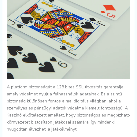
A platform biztonságát a 128 bites SSL titkosítás garantálja,
amely védelmet nyújt a felhasználók adatainak. Ez a szintű
biztonság különösen fontos a mai digitális világban, ahol a
személyes és pénzügyi adatok védelme kiemelt fontosságú. A
Kaszinó elkötelezett amellett, hogy biztonságos és megbízható
környezetet biztosítson játékosai számára, így mindenki
nyugodtan élvezheti a játékélményt.