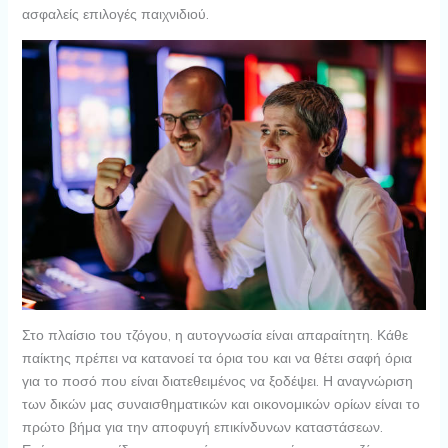
ασφαλείς επιλογές παιχνιδιού.
Στο πλαίσιο του τζόγου, η αυτογνωσία είναι απαραίτητη. Κάθε
παίκτης πρέπει να κατανοεί τα όρια του και να θέτει σαφή όρια
για το ποσό που είναι διατεθειμένος να ξοδέψει. Η αναγνώριση
των δικών μας συναισθηματικών και οικονομικών ορίων είναι το
πρώτο βήμα για την αποφυγή επικίνδυνων καταστάσεων.