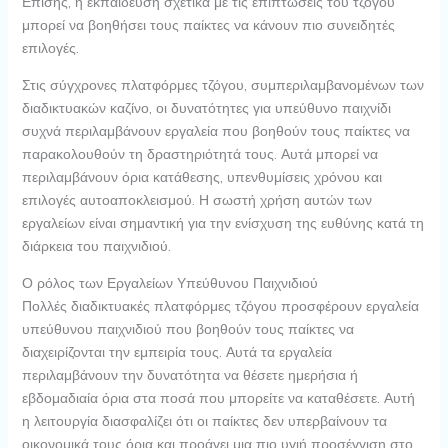
Επίσης, η εκπαίδευση σχετικά με τις επιπτώσεις του τζόγου
μπορεί να βοηθήσει τους παίκτες να κάνουν πιο συνειδητές
επιλογές.
Στις σύγχρονες πλατφόρμες τζόγου, συμπεριλαμβανομένων των
διαδικτυακών καζίνο, οι δυνατότητες για υπεύθυνο παιχνίδι
συχνά περιλαμβάνουν εργαλεία που βοηθούν τους παίκτες να
παρακολουθούν τη δραστηριότητά τους. Αυτά μπορεί να
περιλαμβάνουν όρια κατάθεσης, υπενθυμίσεις χρόνου και
επιλογές αυτοαποκλεισμού. Η σωστή χρήση αυτών των
εργαλείων είναι σημαντική για την ενίσχυση της ευθύνης κατά τη
διάρκεια του παιχνιδιού.
Ο ρόλος των Εργαλείων Υπεύθυνου Παιχνιδιού
Πολλές διαδικτυακές πλατφόρμες τζόγου προσφέρουν εργαλεία
υπεύθυνου παιχνιδιού που βοηθούν τους παίκτες να
διαχειρίζονται την εμπειρία τους. Αυτά τα εργαλεία
περιλαμβάνουν την δυνατότητα να θέσετε ημερήσια ή
εβδομαδιαία όρια στα ποσά που μπορείτε να καταθέσετε. Αυτή
η λειτουργία διασφαλίζει ότι οι παίκτες δεν υπερβαίνουν τα
οικονομικά τους όρια και προάγει μια πιο υγιή προσέγγιση στο