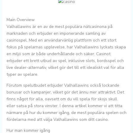
Main Overview
Valhallawins är en av de mest populära nätcasinona på
marknaden och erbjuder en imponerande samling av
casinospel. Med en användarvänlig plattform och ett stort
fokus på spelarnas upplevelse, har Valhallawins lyckats skapa
en miljö som är både underhållande och säker. Casinot
erbjuder ett brett utbud av spel, inklusive slots, bordsspel och
live dealer-alternativ, vilket gör det till ett idealiskt val för alla
typer av spelare.
Förutom spelutbudet erbjuder Valhallawins också lockande
bonusar och kampanjer, vilket gör det ännu mer attraktivt. Det
finns något för alla, oavsett om du vill spela för skojs skull
eller satsa på stora vinster. I denna artikel kommer vi att titta
närmare på hur du kommer igång, de mest populära spelen och
fördelarna med att välja Valhallawins som ditt casino.
Hur man kommer igång