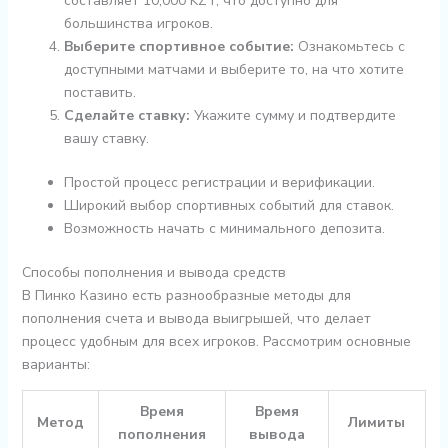
составляет 10,000 KZT, что доступно для
большинства игроков.
Выберите спортивное событие:
Ознакомьтесь с
доступными матчами и выберите то, на что хотите
поставить.
Сделайте ставку:
Укажите сумму и подтвердите
вашу ставку.
Простой процесс регистрации и верификации.
Широкий выбор спортивных событий для ставок.
Возможность начать с минимального депозита.
Способы пополнения и вывода средств
В Пинко Казино есть разнообразные методы для
пополнения счета и вывода выигрышей, что делает
процесс удобным для всех игроков. Рассмотрим основные
варианты:
Время
Время
Метод
Лимиты
пополнения
вывода