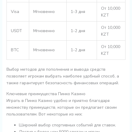
От 10,000
Visa
Мгновенно
1-3 дня
KZT
От 10,000
USDT
Мгновенно
1-2 дня
KZT
От 10,000
BTC
Мгновенно
1-2 дня
KZT
Выбор методов для пополнения и вывода средств
позволяет игрокам выбрать наиболее удобный способ, а
также гарантирует безопасность финансовых операций.
Ключевые преимущества Пинко Казино
Играть в Пинко Казино удобно и приятно благодаря
множеству преимуществ, которые он предлагает своим
пользователям. Вот некоторые из них:
Широкий выбор спортивных событий для ставок.
Доступ к более чем 5000 слотам и играм.