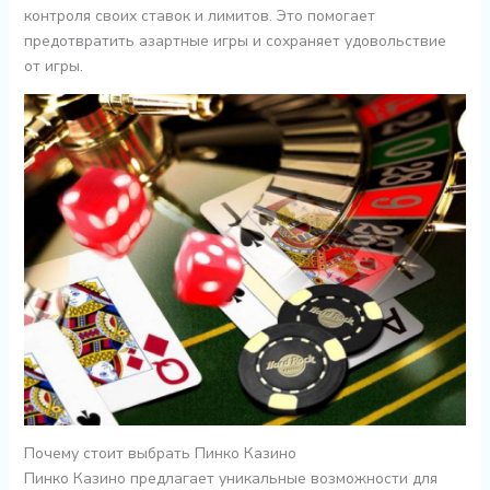
контроля своих ставок и лимитов. Это помогает
предотвратить азартные игры и сохраняет удовольствие
от игры.
Почему стоит выбрать Пинко Казино
Пинко Казино предлагает уникальные возможности для