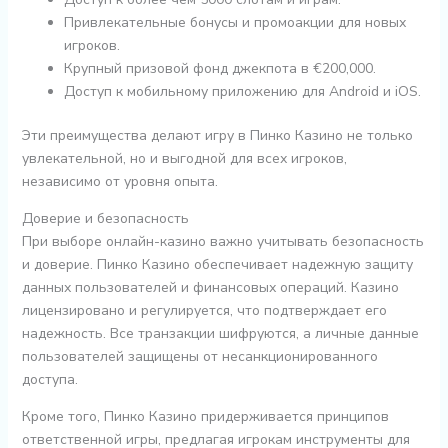
Привлекательные бонусы и промоакции для новых
игроков.
Крупный призовой фонд джекпота в €200,000.
Доступ к мобильному приложению для Android и iOS.
Эти преимущества делают игру в Пинко Казино не только
увлекательной, но и выгодной для всех игроков,
независимо от уровня опыта.
Доверие и безопасность
При выборе онлайн-казино важно учитывать безопасность
и доверие. Пинко Казино обеспечивает надежную защиту
данных пользователей и финансовых операций. Казино
лицензировано и регулируется, что подтверждает его
надежность. Все транзакции шифруются, а личные данные
пользователей защищены от несанкционированного
доступа.
Кроме того, Пинко Казино придерживается принципов
ответственной игры, предлагая игрокам инструменты для