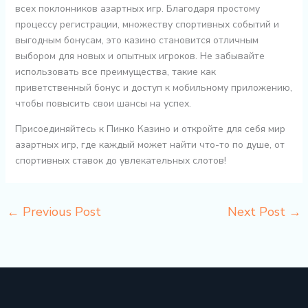
всех поклонников азартных игр. Благодаря простому
процессу регистрации, множеству спортивных событий и
выгодным бонусам, это казино становится отличным
выбором для новых и опытных игроков. Не забывайте
использовать все преимущества, такие как
приветственный бонус и доступ к мобильному приложению,
чтобы повысить свои шансы на успех.
Присоединяйтесь к Пинко Казино и откройте для себя мир
азартных игр, где каждый может найти что-то по душе, от
спортивных ставок до увлекательных слотов!
←
Previous Post
Next Post
→