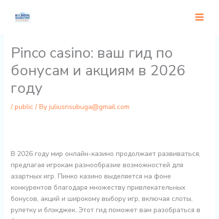
Skip
to
content
Pinco casino: ваш гид по
бонусам и акциям в 2026
году
/
public
/ By
juliusnsubuga@gmail.com
В 2026 году мир онлайн-казино продолжает развиваться,
предлагая игрокам разнообразие возможностей для
азартных игр. Пинко казино выделяется на фоне
конкурентов благодаря множеству привлекательных
бонусов, акций и широкому выбору игр, включая слоты,
рулетку и блэкджек. Этот гид поможет вам разобраться в