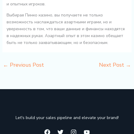
и опытных игроков.
Выбирая Пинко казино, вы получаете не только
возможность наслаждаться азартными играми, но и
уверенность в том, что ваши данные и финансы находятся
в надежных руках. Азартный опыт в этом казино обещает
быть не только захватывающим, но и безопасным.
←
Previous Post
Next Post
→
Let's build your sales pipeline and elevate your brand!