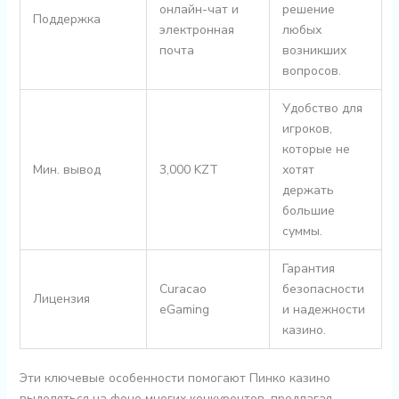
онлайн-чат и
решение
Поддержка
электронная
любых
почта
возникших
вопросов.
Удобство для
игроков,
которые не
Мин. вывод
3,000 KZT
хотят
держать
большие
суммы.
Гарантия
Curacao
безопасности
Лицензия
eGaming
и надежности
казино.
Эти ключевые особенности помогают Пинко казино
выделяться на фоне многих конкурентов, предлагая