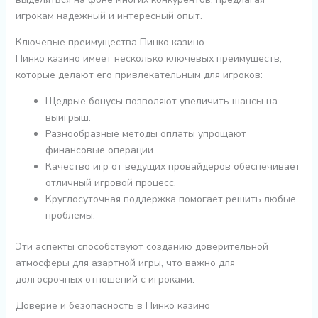
игрокам надежный и интересный опыт.
Ключевые преимущества Пинко казино
Пинко казино имеет несколько ключевых преимуществ,
которые делают его привлекательным для игроков:
Щедрые бонусы позволяют увеличить шансы на
выигрыш.
Разнообразные методы оплаты упрощают
финансовые операции.
Качество игр от ведущих провайдеров обеспечивает
отличный игровой процесс.
Круглосуточная поддержка помогает решить любые
проблемы.
Эти аспекты способствуют созданию доверительной
атмосферы для азартной игры, что важно для
долгосрочных отношений с игроками.
Доверие и безопасность в Пинко казино