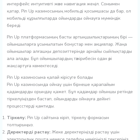
интерфейс интуитивті және навигация жеңіл. Сонымен
қатар, Pin Up казиносының мобильді қосымшасы да бар, ол
мобильді құрылғыларда ойындарды ойнауға мүмкіндік
береді.
Pin Up платформасының басты артықшылықтарының бірі —
ойыншыларға ұсынылатын бонустар мен акциялар. Жаңа
ойыншылар алғашқы депозиттерінде арнайы сыйлықтарды
ала алады. Бұл ойыншылардың тәжірибесін одан әрі
жақсартуға көмектеседі.
Pin Up казиносына қалай кірісуге болады
Pin Up казиносында ойнау үшін бірнеше қарапайым
қадамдарды орындау қажет. Бұл қадамдар ойыншы ретінде
тіркелуіңізден бастап, ойындарды ойнауға дейінгі
процесстерді қамтиды.
Тіркелу:
Pin Up сайтына кіріп, тіркелу формасын
толтырыңыз.
Деректерді растау:
Жеке деректеріңізді растау үшін
электрондық пошта немесе телефон нөміріңізді тексеріңіз.