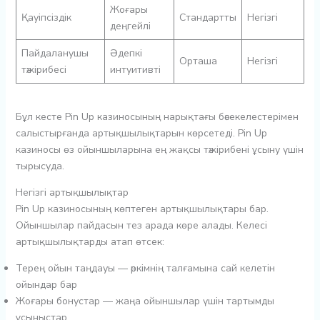
Жоғары
Қауіпсіздік
Стандартты
Негізгі
деңгейлі
Пайдаланушы
Әдепкі
Орташа
Негізгі
тәжірибесі
интуитивті
Бұл кесте Pin Up казиносының нарықтағы бәсекелестерімен
салыстырғанда артықшылықтарын көрсетеді. Pin Up
казиносы өз ойыншыларына ең жақсы тәжірибені ұсыну үшін
тырысуда.
Негізгі артықшылықтар
Pin Up казиносының көптеген артықшылықтары бар.
Ойыншылар пайдасын тез арада көре алады. Келесі
артықшылықтарды атап өтсек:
Терең ойын таңдауы — әркімнің талғамына сай келетін
ойындар бар
Жоғары бонустар — жаңа ойыншылар үшін тартымды
ұсыныстар