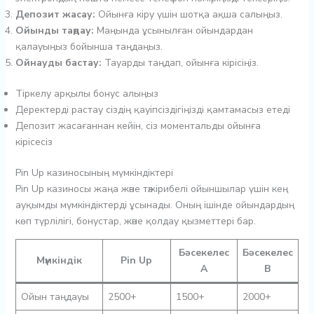
Депозит жасау:
Ойынға кіру үшін шотқа ақша салыңыз.
Ойынды таңдау:
Маңында ұсынылған ойындардан
қалауыңыз бойынша таңдаңыз.
Ойнауды бастау:
Тауарды таңдап, ойынға кірісіңіз.
Тіркелу арқылы бонус алыңыз
Деректерді растау сіздің қауіпсіздігіңізді қамтамасыз етеді
Депозит жасағаннан кейін, сіз моментальды ойынға
кірісесіз
Pin Up казиносының мүмкіндіктері
Pin Up казиносы жаңа және тәжірибелі ойыншылар үшін кең
ауқымды мүмкіндіктерді ұсынады. Оның ішінде ойындардың
көп түрлілігі, бонустар, және қолдау қызметтері бар.
Бәсекелес
Бәсекелес
Мүмкіндік
Pin Up
A
B
Ойын таңдауы
2500+
1500+
2000+