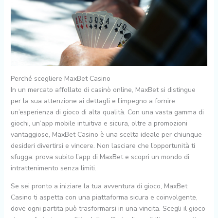
Perché scegliere MaxBet Casino
In un mercato affollato di casinò online, MaxBet si distingue
per la sua attenzione ai dettagli e l’impegno a fornire
un’esperienza di gioco di alta qualità. Con una vasta gamma di
giochi, un’app mobile intuitiva e sicura, oltre a promozioni
vantaggiose, MaxBet Casino è una scelta ideale per chiunque
desideri divertirsi e vincere. Non lasciare che l’opportunità ti
sfugga: prova subito l’app di MaxBet e scopri un mondo di
intrattenimento senza limiti.
Se sei pronto a iniziare la tua avventura di gioco, MaxBet
Casino ti aspetta con una piattaforma sicura e coinvolgente,
dove ogni partita può trasformarsi in una vincita. Scegli il gioco