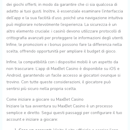
dei giochi offerti, in modo da garantire che ci sia qualcosa di
adatto ai tuoi gusti. Inoltre, è essenziale esaminare l’interfaccia
dell’app e la sua facilità d’uso, poiché una navigazione intuitiva
può migliorare notevolmente l’esperienza. La sicurezza è un
altro elemento cruciale: i casinò devono utilizzare protocolli di
crittografia avanzati per proteggere le informazioni degli utenti.
Infine, le promozioni e i bonus possono fare la differenza nella
scelta, offrendo opportunità per ampliare il budget di gioco.
Infine, la compatibilità con i dispositivi mobili è un aspetto da
non trascurare. L’app di MaxBet Casino è disponibile su iOS e
Android, garantendo un facile accesso ai giocatori ovunque si
trovino. Con tutte queste considerazioni, il giocatore può
sentirsi più sicuro nella propria scelta.
Come iniziare a giocare su MaxBet Casino
Iniziare la tua avventura su MaxBet Casino è un processo
semplice e diretto. Segui questi passaggi per configurare il tuo
account e iniziare a giocare: