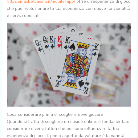
https://maxbetcasino.it/mobile-app/
offre un’esperienza di gioco
che può rivoluzionare la tua esperienza con nuove funzionalità
e servizi dedicati.
Cosa considerare prima di scegliere dove giocare
Quando si tratta di scegliere un casinò online, è fondamentale
considerare diversi fattori che possono influenzare la tua
esperienza di gioco. Il primo aspetto da valutare è la varietà