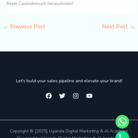
Ihrem Casinobesuch herausholen!
←
Previous Post
Next Post
→
Let's build your sales pipeline and elevate your brand!
Copyright © [2025] Uganda Digital Marketing & AI Academy.