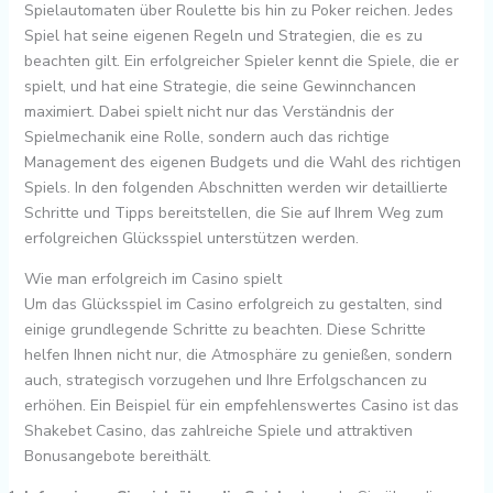
Spielautomaten über Roulette bis hin zu Poker reichen. Jedes
Spiel hat seine eigenen Regeln und Strategien, die es zu
beachten gilt. Ein erfolgreicher Spieler kennt die Spiele, die er
spielt, und hat eine Strategie, die seine Gewinnchancen
maximiert. Dabei spielt nicht nur das Verständnis der
Spielmechanik eine Rolle, sondern auch das richtige
Management des eigenen Budgets und die Wahl des richtigen
Spiels. In den folgenden Abschnitten werden wir detaillierte
Schritte und Tipps bereitstellen, die Sie auf Ihrem Weg zum
erfolgreichen Glücksspiel unterstützen werden.
Wie man erfolgreich im Casino spielt
Um das Glücksspiel im Casino erfolgreich zu gestalten, sind
einige grundlegende Schritte zu beachten. Diese Schritte
helfen Ihnen nicht nur, die Atmosphäre zu genießen, sondern
auch, strategisch vorzugehen und Ihre Erfolgschancen zu
erhöhen. Ein Beispiel für ein empfehlenswertes Casino ist das
Shakebet Casino, das zahlreiche Spiele und attraktiven
Bonusangebote bereithält.