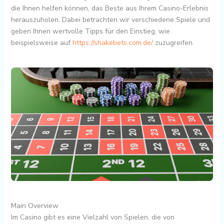
die Ihnen helfen können, das Beste aus Ihrem Casino-Erlebnis
herauszuholen. Dabei betrachten wir verschiedene Spiele und
geben Ihnen wertvolle Tipps für den Einstieg, wie
beispielsweise auf
https://shakebets.com.de/
zuzugreifen.
Main Overview
Im Casino gibt es eine Vielzahl von Spielen, die von