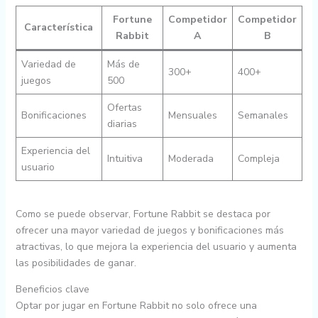
Fortune
Competidor
Competidor
Característica
Rabbit
A
B
Variedad de
Más de
300+
400+
juegos
500
Ofertas
Bonificaciones
Mensuales
Semanales
diarias
Experiencia del
Intuitiva
Moderada
Compleja
usuario
Como se puede observar, Fortune Rabbit se destaca por
ofrecer una mayor variedad de juegos y bonificaciones más
atractivas, lo que mejora la experiencia del usuario y aumenta
las posibilidades de ganar.
Beneficios clave
Optar por jugar en Fortune Rabbit no solo ofrece una