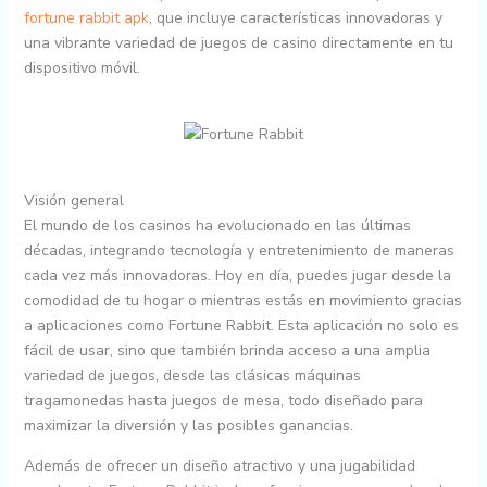
fortune rabbit apk
, que incluye características innovadoras y
una vibrante variedad de juegos de casino directamente en tu
dispositivo móvil.
Visión general
El mundo de los casinos ha evolucionado en las últimas
décadas, integrando tecnología y entretenimiento de maneras
cada vez más innovadoras. Hoy en día, puedes jugar desde la
comodidad de tu hogar o mientras estás en movimiento gracias
a aplicaciones como Fortune Rabbit. Esta aplicación no solo es
fácil de usar, sino que también brinda acceso a una amplia
variedad de juegos, desde las clásicas máquinas
tragamonedas hasta juegos de mesa, todo diseñado para
maximizar la diversión y las posibles ganancias.
Además de ofrecer un diseño atractivo y una jugabilidad