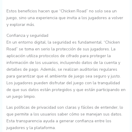
Estos beneficios hacen que “Chicken Road” no solo sea un
juego, sino una experiencia que invita a los jugadores a volver
y explorar más.
Confianza y seguridad
En un entorno digital, la seguridad es fundamental. “Chicken
Road” se toma en serio la protección de sus jugadores. La
aplicación utiliza protocolos de cifrado para proteger la
información de los usuarios, incluyendo datos de la cuenta y
detalles de pago. Además, se realizan auditorías regulares
para garantizar que el ambiente de juego sea seguro y justo.
Los jugadores pueden disfrutar del juego con la tranquilidad
de que sus datos están protegidos y que están participando en
un juego limpio.
Las políticas de privacidad son claras y fáciles de entender, lo
que permite a los usuarios saber cómo se manejan sus datos.
Esta transparencia ayuda a generar confianza entre los
jugadores y la plataforma.