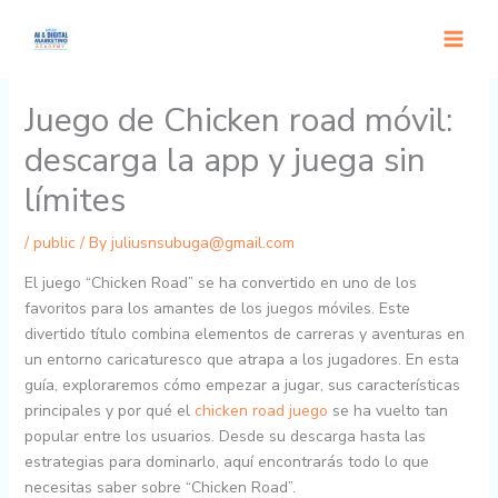
Skip
to
content
Juego de Chicken road móvil:
descarga la app y juega sin
límites
/
public
/ By
juliusnsubuga@gmail.com
El juego “Chicken Road” se ha convertido en uno de los
favoritos para los amantes de los juegos móviles. Este
divertido título combina elementos de carreras y aventuras en
un entorno caricaturesco que atrapa a los jugadores. En esta
guía, exploraremos cómo empezar a jugar, sus características
principales y por qué el
chicken road juego
se ha vuelto tan
popular entre los usuarios. Desde su descarga hasta las
estrategias para dominarlo, aquí encontrarás todo lo que
necesitas saber sobre “Chicken Road”.