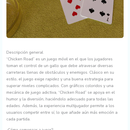
Descripción general
“Chicken Road” es un juego móvil en el que los jugadores
toman el control de un gallo que debe atravesar diversas
carreteras llenas de obstáculos y enemigos. Clásico en su
estilo, el juego exige rapidez y una buena estrategia para
superar niveles complicados. Con gráficos coloridos y una
mecánica de juego adictiva, “Chicken Road” se apoya en el
humor y la diversión, haciéndolo adecuado para todas las
edades. Además, la experiencia multijugador permite a los
usuarios competir entre sí, lo que añade aún más emoción a
cada partida.
¿Cómo comenzar a jugar?