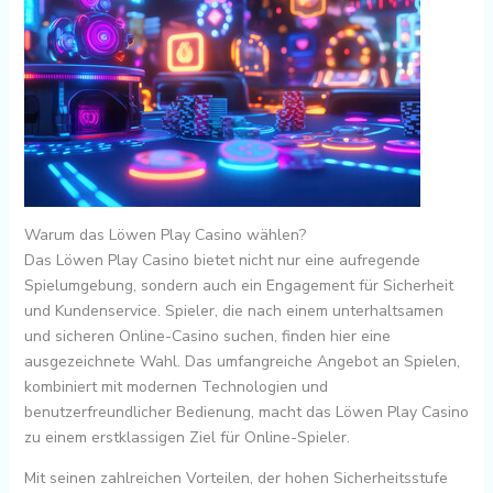
Warum das Löwen Play Casino wählen?
Das Löwen Play Casino bietet nicht nur eine aufregende
Spielumgebung, sondern auch ein Engagement für Sicherheit
und Kundenservice. Spieler, die nach einem unterhaltsamen
und sicheren Online-Casino suchen, finden hier eine
ausgezeichnete Wahl. Das umfangreiche Angebot an Spielen,
kombiniert mit modernen Technologien und
benutzerfreundlicher Bedienung, macht das Löwen Play Casino
zu einem erstklassigen Ziel für Online-Spieler.
Mit seinen zahlreichen Vorteilen, der hohen Sicherheitsstufe