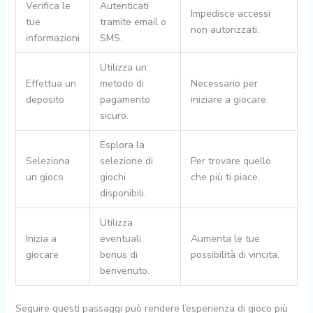
Verifica le
Autenticati
Impedisce accessi
tue
tramite email o
non autorizzati.
informazioni
SMS.
Utilizza un
Effettua un
metodo di
Necessario per
deposito
pagamento
iniziare a giocare.
sicuro.
Esplora la
Seleziona
selezione di
Per trovare quello
un gioco
giochi
che più ti piace.
disponibili.
Utilizza
Inizia a
eventuali
Aumenta le tue
giocare
bonus di
possibilità di vincita.
benvenuto.
Seguire questi passaggi può rendere l’esperienza di gioco più