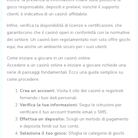
gioco responsabile, depositi e prelievi, nonché il supporto
clienti, è indicativa di un casinò affidabile.
Infine, verifica la disponibilità di licenze e certificazioni, che
garantiscono che il casinò operi in conformità con le normative
del settore. Un casinò ben regolamentato non solo offre giochi
equi, ma anche un ambiente sicuro per i suoi utenti.
Come iniziare a giocare in un casinò online
Accedere a un casinò online e iniziare a giocare richiede una
serie di passaggi fondamentali. Ecco una guida semplice su
come procedere:
Crea un account:
Visita il sito del casinò e registrati
fornendo i tuoi dati personali.
Verifica le tue informazioni:
Segui le istruzioni per
verificare il tuo account tramite email o SMS.
Effettua un deposito:
Scegli un metodo di pagamento
e deposita fondi sul tuo conto.
Seleziona il tuo gioco:
Sfoglia le categorie di giochi